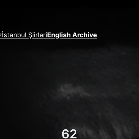
z
İstanbul Şiirleri
English Archive
62