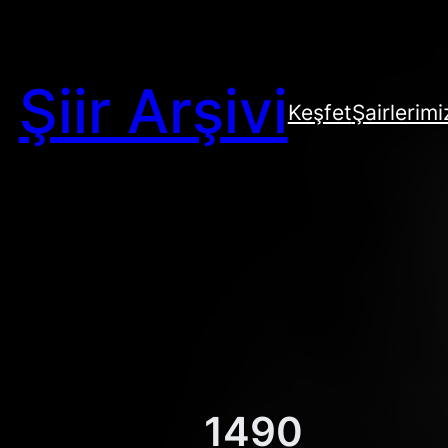
Şiir Arşivi
Keşfet
Şairlerimi
1490