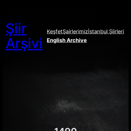
Şiir
Keşfet
Şairlerimiz
İstanbul Şiirleri
Arşivi
English Archive