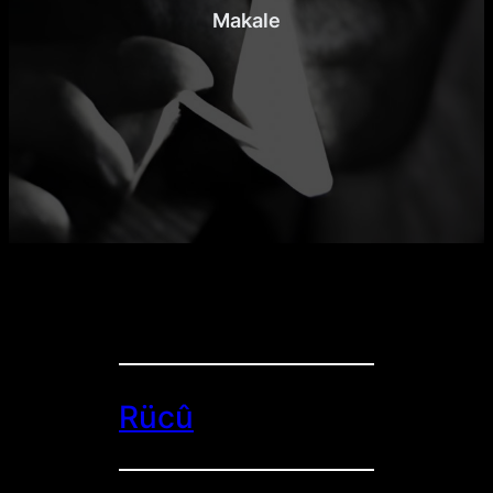
Makale
Rücû