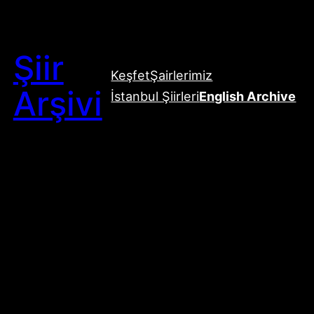
Şiir
Keşfet
Şairlerimiz
Arşivi
İstanbul Şiirleri
English Archive