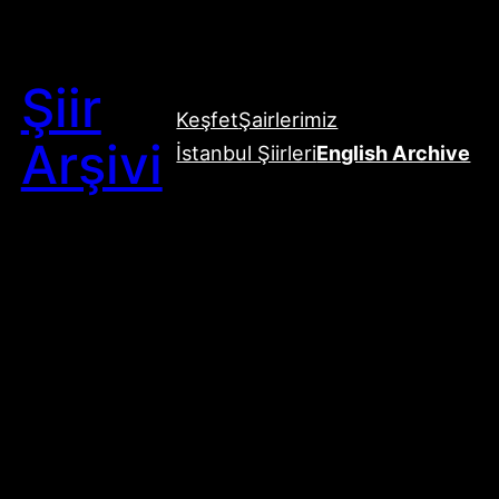
Şiir
Keşfet
Şairlerimiz
Arşivi
İstanbul Şiirleri
English Archive