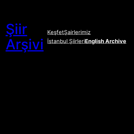
Şiir
Keşfet
Şairlerimiz
Arşivi
İstanbul Şiirleri
English Archive