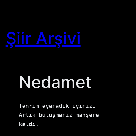
Skip
to
content
Şiir Arşivi
Nedamet
Tanrım açamadık içimizi 
Artık buluşmamız mahşere 
kaldı. 