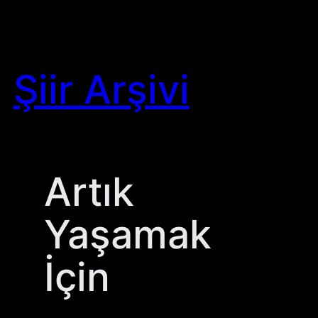
Skip
to
content
Şiir Arşivi
Artık
Yaşamak
İçin