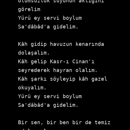
ölümsüzlük suyunun aktığını 
görelim
Yürü ey servi boylum 
Sa'dâbâd'a gidelim.
Kâh gidip havuzun kenarında 
dolaşalım.
Kâh gelip Kasr-ı Cinan'ı 
seyrederek hayran olalım.
Kâh şarkı söyleyip kâh gazel 
okuyalım.
Yürü ey servi boylum 
Sa'dâbâd'a gidelim.
Bir sen, bir ben bir de temiz 