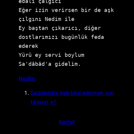
edalı çalgıcı 
Eğer izin verirsen bir de aşk 
çılgını Nedim ile
Ey baştan çıkarıcı, diğer 
dostlarımızı bugünlük feda 
ederek 
Yürü ey servi boylum 
Sa'dâbâd'a gidelim.
Nedîm
Sa’dabad’la ilgili bilgi edinmek için
tıklayın
↩︎
Keşfet