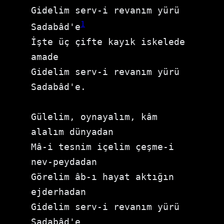
Gidelim serv-i revanım yürü 
1
Sadabâd'e
İşte üç çifte kayık iskelede 
amade
Gidelim serv-i revanım yürü 
Sadabâd'e.
Gülelim, oynayalım, kâm 
alalım dünyadan
Mâ-i tesnim içelim çeşme-i 
nev-peydadan
Görelim âb-ı hayat aktığın 
ejderhadan
Gidelim serv-i revanım yürü 
Sadabâd'e