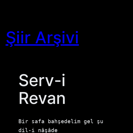
Skip
to
content
Şiir Arşivi
Serv-i
Revan
Bir safa bahşedelim gel şu 
dil-i nâşâde