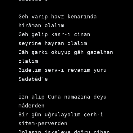
Geh varıp havz kenarında 
hirâman olalım
Geh gelip kasr-ı cinan 
seyrine hayran olalım
Gâh şarkı okuyup gâh gazelhan 
olalım
Gidelim serv-i revanım yürü 
Sadabâd'e
İzn alıp Cuma namazına deyu 
mâderden
Bir gün uğrulayalım çerh-i 
sitem-perverden
Dolaşıp iskeleye doğru nihan 