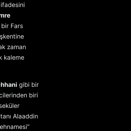
ifadesini
mre
 bir Fars
aşkentine
ncak zaman
k kaleme
hhani
gibi bir
ilerinden biri
 seküler
ltanı Alaaddin
 Şehnamesi”