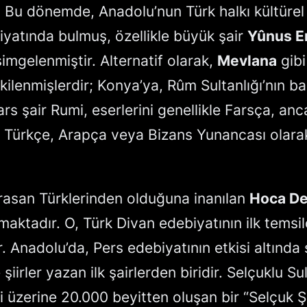
. Bu dönemde, Anadolu’nun Türk halkı kültürel 
iyatında bulmuş, özellikle büyük şair
Yûnus E
imgelenmiştir. Alternatif olarak,
Mevlana
gibi
tkilenmişlerdir; Konya’ya, Rûm Sultanlığı’nın b
rs şair Rumi, eserlerini genellikle Farsça, a
 Türkçe, Arapça veya Bizans Yunancası olara
asan Türklerinden olduğuna inanılan
Hoca De
maktadır. O, Türk Divan edebiyatının ilk temsilc
r. Anadolu’da, Pers edebiyatının etkisi altında
iirler yazan ilk şairlerden biridir. Selçuklu Su
ği üzerine 20.000 beyitten oluşan bir “Selçuk