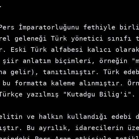
 

Pers İmparatorluğunu fethiyle birli
rel geleneği Türk yönetici sınıfı t
r. Eski Türk alfabesi kalıcı olarak
 şiir anlatım biçimleri, örneğin "m
na gelir), tanıtılmıştır. Türk edeb
 bu formatta kaleme alınmıştır. Örn
Türkçe yazılmış "Kutadgu Bilig'i".

elitin ve halkın kullandığı edebi d
ıştır. Bu ayrılık, idarecilerin üze
erindeki Pers-Arap etkisiyle tetikl