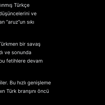
lınmış Türkçe
 düşüncelerini ve
an “aruz”un sıkı
 Türkmen bir savaş
dı ve sonunda
 bu fetihlere devam
ler. Bu hızlı genişleme
nın Türk branşını öncü