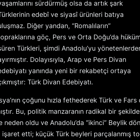
yaşamlarını sürdürmüş olsa da artık şark
Türklerinin edebî ve siyasî ürünleri batıya
uluşmaz. Diğer yandan, “Romalıların”
topraklarına göç, Pers ve Orta Doğu’da hükü
süren Türkleri, şimdi Anadolu’yu yönetenlerde
ayırmıştır. Dolayısıyla, Arap ve Pers Divan
edebiyatı yanında yeni bir rekabetçi ortaya
çıkmıştır: Türk Divan Edebiyatı.
sya’nın çoğunu hızla fethederek Türk ve Fars 
ıştır. Bu, politik manzaranın radikal bir şekilde
 neden oldu ve Anadolu’da “ikinci” Beylik dö
 işaret etti; küçük Türk beyleri parçalanmış to