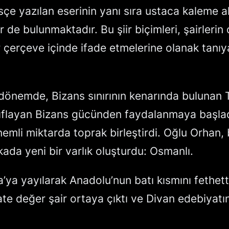
sçe yazılan eserinin yanı sıra ustaca kaleme a
r de bulunmaktadır. Bu şiir biçimleri, şairlerin
r çerçeve içinde ifade etmelerine olanak tanıy
 dönemde, Bizans sınırının kenarında bulunan
ıflayan Bizans gücünden faydalanmaya başla
nemli miktarda toprak birleştirdi. Oğlu Orhan,
kada yeni bir varlık oluşturdu: Osmanlı.
’ya yayılarak Anadolu’nun batı kısmını fethetti
ate değer şair ortaya çıktı ve Divan edebiyatı