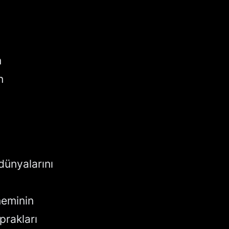
m
n
dünyalarını
neminin
prakları