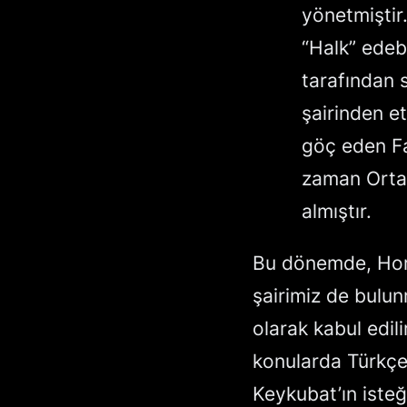
yönetmiştir
“Halk” edeb
tarafından s
şairinden e
göç eden Fa
zaman Orta
almıştır.
Bu dönemde, Hor
şairimiz de bulun
olarak kabul edili
konularda Türkçe ş
Keykubat’ın iste