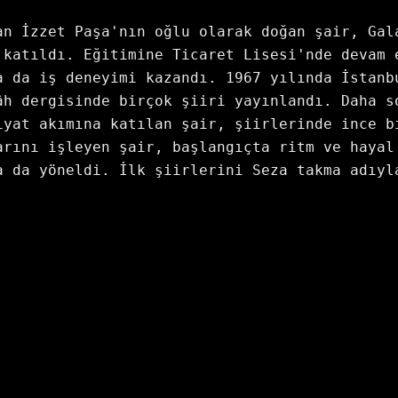
an İzzet Paşa'nın oğlu olarak doğan şair, Gala
 katıldı. Eğitimine Ticaret Lisesi'nde devam e
a da iş deneyimi kazandı. 1967 yılında İstanbu
âh dergisinde birçok şiiri yayınlandı. Daha so
iyat akımına katılan şair, şiirlerinde ince bi
arını işleyen şair, başlangıçta ritm ve hayal 
a da yöneldi. İlk şiirlerini Seza takma adıyla