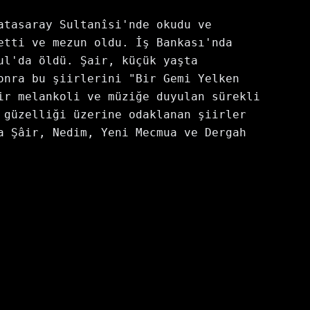
tasaray Sultanîsi'nde okudu ve 
tti ve mezun oldu. İş Bankası'nda 
l'da öldü. Şair, küçük yaşta 
nra bu şiirlerini "Bir Gemi Yelken 
r melankoli ve müziğe duyulan sürekli 
güzelliği üzerine odaklanan şiirler 
 Şâir, Nedim, Yeni Mecmua ve Dergah 