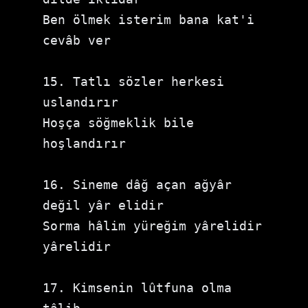
Ben ölmek isterim bana kat'i 
cevâb ver

15. Tatlı sözler herkesi 
uslandırır

Hoşça söğmeklik bile 
hoşlandırır

16. Sineme dâğ açan ağyâr 
değil yâr elidir

Sorma hâlim yüreğim yârelidir 
yârelidir

17. Kimsenin lûtfuna olma 