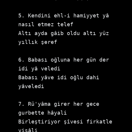
5. Kendini ehl-i hamiyyet yâ 
nasıl etmez telef

Altı ayda gâib oldu altı yüz 
yıllık şeref

6. Babası oğluna her gün der 
idi yâ veledi

Babası yâve idi oğlu dahi 
yâveledi

7. Rü'yâma girer her gece 
gurbette hâyali

Birleştiriyor şîvesi firkatle 
visâli
