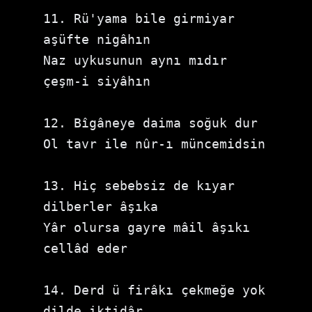
11. Rü'yama bile girmiyar 
aşüfte nigâhın

Naz uykusunun aynı mıdır 
çeşm-i siyâhın

12. Bîgâneye daima soğuk dur

Ol tavr ile nûr-ı müncemidsin

13. Hiç sebebsiz de kıyar 
dilberler âşıka

Yâr olursa gayre mâil âşıkı 
cellâd eder

14. Derd ü firâkı çekmeğe yok 
dilde iktidâr
