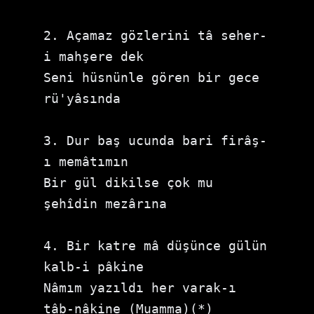
2. Açamaz gözlerini tâ seher-
i mahşere dek

Seni hüsnünle gören bir gece 
rü'yâsında

3. Dur baş ucunda bari firâş-
ı memâtımın

Bir gül dikilse çok mu 
şehîdin mezârına

4. Bir katre mâ düşünce gülün 
kalb-i pâkine

Nâmım yazıldı her varak-ı 
tâb-nâkine (Muamma)(*)
