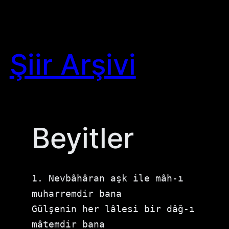
Skip
to
content
Şiir Arşivi
Beyitler
1. Nevbâhâran aşk ile mâh-ı 
muharremdir bana

Gülşenin her lâlesi bir dâğ-ı 
mâtemdir bana
