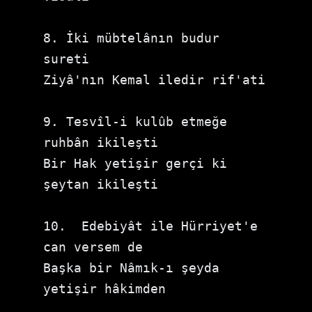
8. İki mübtelânın budur 
sureti

Ziyâ'nın Kemal iledir rif'ati

9. Tesvîl-i kulûb etmeğe 
ruhbân ikileşti

Bir Hak yetişir gerçi ki 
şeytan ikileşti

10.  Edebiyât ile Hürriyet'e 
can versem de

Başka bir Nâmık-ı şeyda 
yetişir hâkimden
