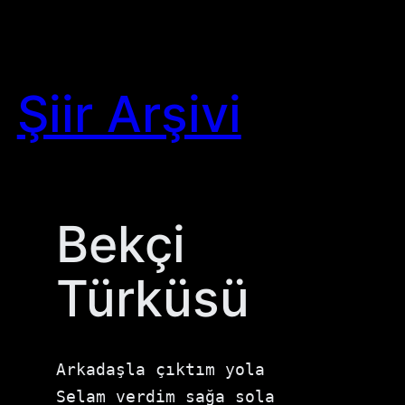
Skip
to
content
Şiir Arşivi
Bekçi
Türküsü
Arkadaşla çıktım yola

Selam verdim sağa sola
