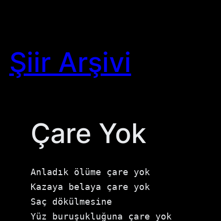
Skip
to
content
Şiir Arşivi
Çare Yok
Anladık ölüme çare yok
Kazaya belaya çare yok
Saç dökülmesine
Yüz buruşukluğuna çare yok