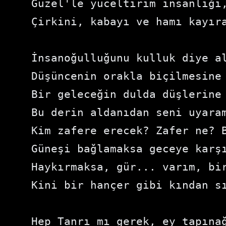
Güzel'le yüceltirim insanlığı
Çirkini, kabayı ve hamı kayır
İnsanoğulluğunu kulluk diye a
Düşüncenin orakla biçilmesine
Bir geleceğin dulda düşlerine
Bu derin aldanıdan seni uyara
Kim zafere erecek? Zafer ne? 
Güneşi bağlamaksa geceye karş
Haykırmaksa, gür... varım, bi
Kini bir hançer gibi kından s
Hep Tanrı mı gerek, ey tapına