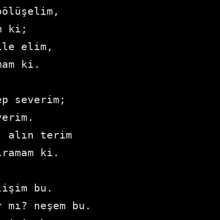
bölüşelim,
m ki;
ile elim,
mam ki.
ep severim;
verim.
; alın terim
ıramam ki.
lişim bu.
r mı? neşem bu.