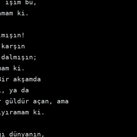
, işim bu,
amam ki.
lmışın!
 karşın
 dalmışın;
mam ki.
Bir akşamda
ı, ya da
r güldür açan, ama
ıyıramam ki.
ğı dünyanın,