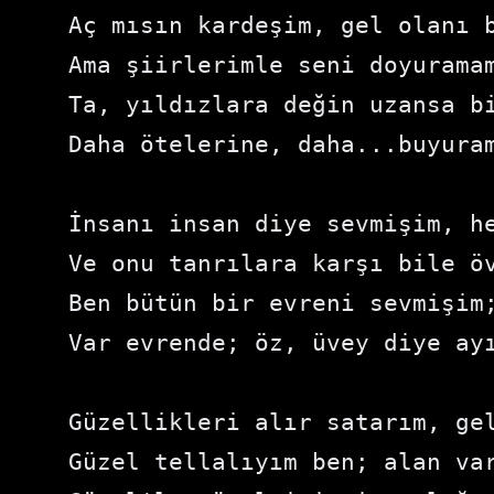
Aç mısın kardeşim, gel olanı 
Ama şiirlerimle seni doyurama
Ta, yıldızlara değin uzansa b
Daha ötelerine, daha...buyura
İnsanı insan diye sevmişim, h
Ve onu tanrılara karşı bile ö
Ben bütün bir evreni sevmişim
Var evrende; öz, üvey diye ay
Güzellikleri alır satarım, ge
Güzel tellalıyım ben; alan va