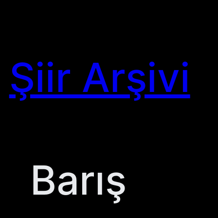
Skip
to
content
Şiir Arşivi
Barış