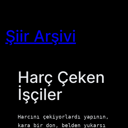
Skip
to
content
Şiir Arşivi
Harç Çeken
İşçiler
Harcını çekiyorlardı yapının, 
kara bir don, belden yukarsı 