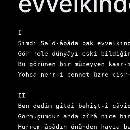
evvelkinde
I
Şimdi Saʿd-âbâda bak evvelkin
Gör hele dünyâyı eski bildiği
Bu görünen bir müzeyyen kasr-
Yohsa nehr-i cennet üzre cisr
II
Ben dedim gitdi behişt-i câvid
Görmüşümdür anda zîrâ nice b
Hurrem-âbâdın önünden havza b