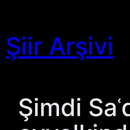
Skip
to
content
Şiir Arşivi
Şimdi Saʿ