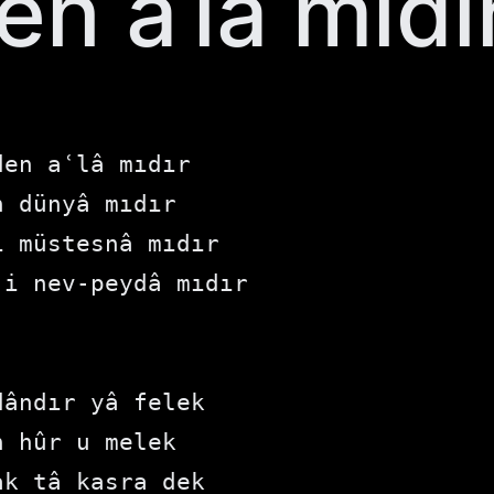
n aʿlâ mıdı
den aʿlâ mıdır 
n dünyâ mıdır
ı müstesnâ mıdır 
-i nev-peydâ mıdır
ândır yâ felek
in hûr u melek 
ak tâ kasra dek