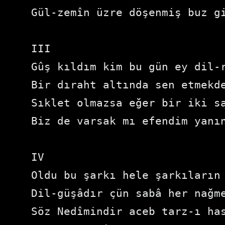
Gül-zemîn üzre döşenmiş buz g
III
Gûş kıldım kim bu gün ey dil-
Bir dıraht altında sen etmekd
Sıklet olmazsa eğer bir iki s
Biz de varsak mı efendim yanın
IV
Oldu bu şarkı hele şarkıların
Dil-güşâdır çün sabâ her nağ
Söz Nedîmindir aceb tarz-ı ha