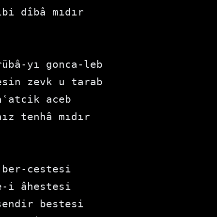
ibi dîbâ mıdır
rübâ-yı gonca-leb 
esin zevk u tarab 
aʿatcik aceb
ız tenhâ mıdır
 ber-cestesi 
me-i âhestesi 
sendir bestesi 