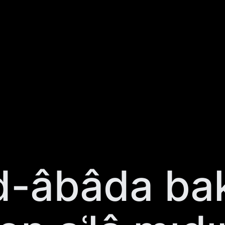
d-âbâda ba