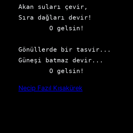
Akan suları çevir,

Sıra dağları devir!

	O gelsin!

Gönüllerde bir tasvir...

Güneşi batmaz devir...

	O gelsin!
Necip Fazıl Kısakürek