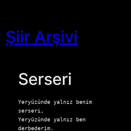
Skip
to
content
Şiir Arşivi
Serseri
Yeryüzünde yalnız benim 
serseri,

Yeryüzünde yalnız ben 
derbederim.
