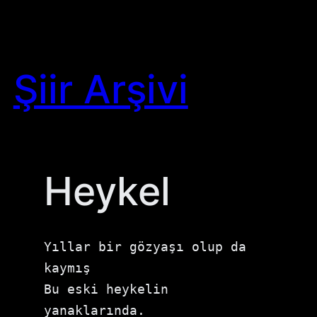
Skip
to
content
Şiir Arşivi
Heykel
Yıllar bir gözyaşı olup da 
kaymış

Bu eski heykelin 
yanaklarında.
