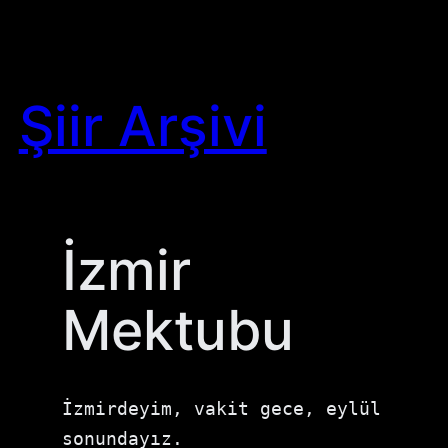
Skip
to
content
Şiir Arşivi
İzmir
Mektubu
İzmirdeyim, vakit gece, eylül 
sonundayız.
