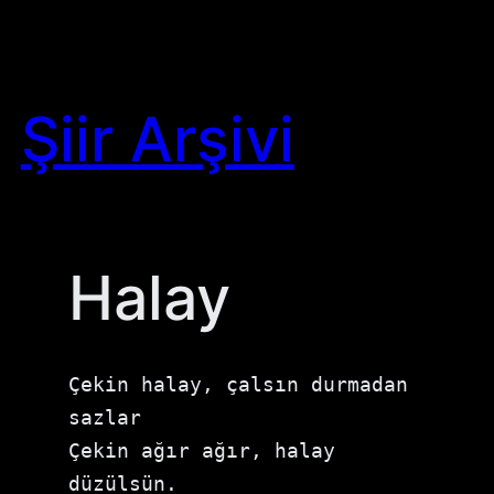
Skip
to
content
Şiir Arşivi
Halay
Çekin halay, çalsın durmadan 
sazlar

Çekin ağır ağır, halay 
düzülsün.
