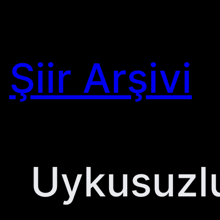
Skip
to
content
Şiir Arşivi
Uykusuzl