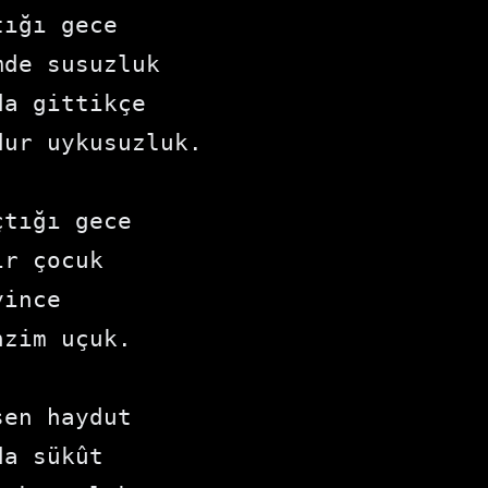
ığı gece

de susuzluk

a gittikçe

ur uykusuzluk.

tığı gece

r çocuk

ince

zim uçuk.

en haydut

a sükût
