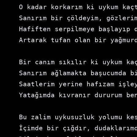
O kadar korkarım ki uykum kaçt
Sanırım bir çöldeyim, gözlerim
Hafiften serpilmeye başlayıp d
Artarak tufan olan bir yağmurd
Bir canım sıkılır ki uykum kaç
Sanırım ağlamakta başucumda bi
Saatlerim yerine hafızam işley
Yatağımda kıvranır dururum ben
Bu zalim uykusuzluk yolumu kes
İçimde bir çığdır, dudaklarımd