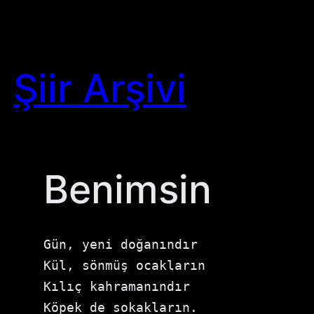
Skip
to
content
Şiir Arşivi
Benimsin
Gün, yeni doğanındır

Kül, sönmüş ocakların

Kılıç kahramanındır

Köpek de sokakların.
