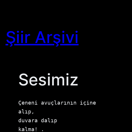
Skip
to
content
Şiir Arşivi
Sesimiz
Çeneni avuçlarının içine 
alıp,

duvara dalıp

kalma! .
