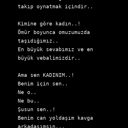
takıp oynatmak içindir..

Kimine göre kadın..!

Ömür boyunca omuzumuzda 
taşıdığımız..

En büyük sevabımız ve en 
büyük vebalimizdir..

Ama sen KADINIM..!

Benim için sen..

Ne o..

Ne bu..

Şusun sen..!

Benim can yoldaşım kavga 
arkadaşımsın...