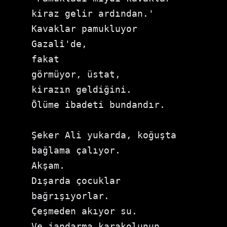
kiraz gelir ardından.'

Kavaklar pamukluyor 
Gazalî'de,

fakat

görmüyor, üstat,

kirazın geldiğini.

Ölüme ibadeti bundandır.

Şeker Ali yukarda, koğuşta 
bağlama çalıyor.

Akşam.

Dışarda çocuklar 
bağrışıyorlar.

Çeşmeden akıyor su.

Ve jandarma karakolunun 