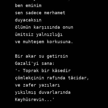
ben eminim

sen sadece merhamet 
duyacaksın

ölümün karşısında onun

ümitsiz yalnızlığı

ve muhteşem korkusuna.

Bir akar su getirsin 
Gazalî'yi sana:

'- Toprak bir kâsedir

çömlekçinin rafında tâcidar,

ve zafer yazıları

yıkılmış duvarlarında 
Keyhüsrevin...'
