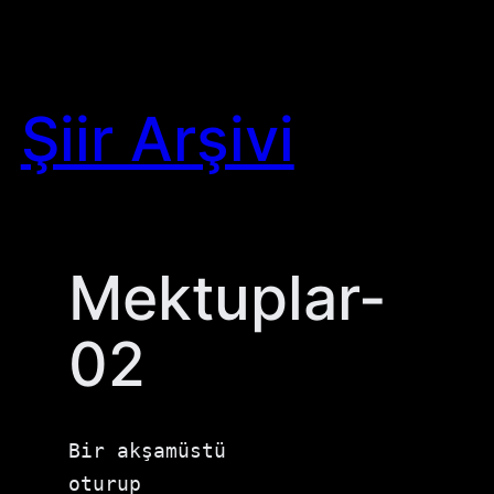
Skip
to
content
Şiir Arşivi
Mektuplar-
02
Bir akşamüstü

oturup
