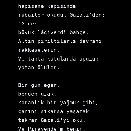
hapisane kapısında

rubailer okuduk Gazalî'den:

'Gece:

büyük lâciverdî bahçe.

Altın pırıltılarla devranı 
rakkaselerin.

Ve tahta kutularda upuzun 
yatan ölüler.

Bir gün eğer,

benden uzak,

karanlık bir yağmur gibi,

canını sıkarsa yaşamak

tekrar Gazalî'yi oku.

Ve Pîrâyende'm benim,
