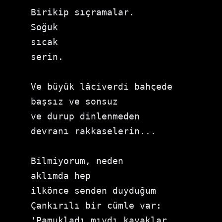
Birikip sıçramalar.

Soğuk

sıcak

serin.

Ve büyük lâciverdi bahçede

başsız ve sonsuz

ve durup dinlenmeden

devranı rakkaselerin...

Bilmiyorum, neden

aklımda hep

ilkönce senden duyduğum

Çankırılı bir cümle var:

'Pamukladı mıydı kavaklar
