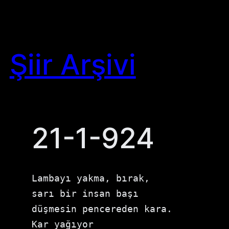
Skip
to
content
Şiir Arşivi
21-1-924
Lambayı yakma, bırak,

sarı bir insan başı

düşmesin pencereden kara.

Kar yağıyor
