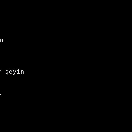


r

 şeyin


