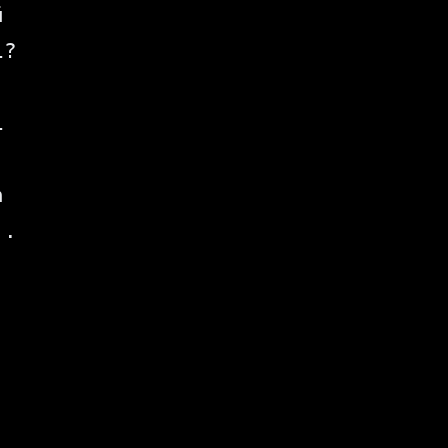


?





.
