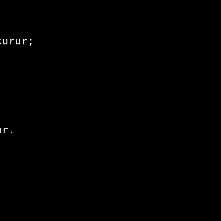
urur;

r.
