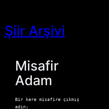
Skip
to
content
Şiir Arşivi
Misafir
Adam
Bir kere misafire çıkmış 
adın; 
