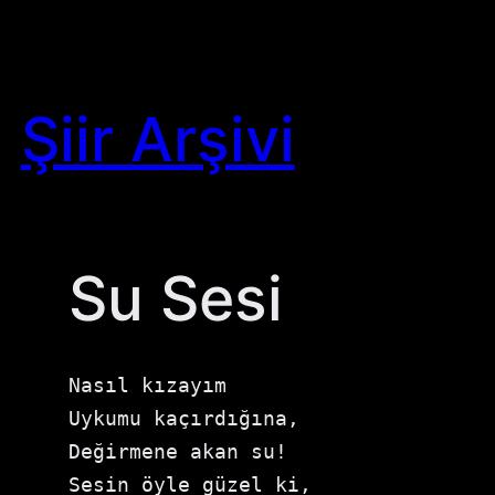
Skip
to
content
Şiir Arşivi
Su Sesi
Nasıl kızayım

Uykumu kaçırdığına,

Değirmene akan su!

Sesin öyle güzel ki,
