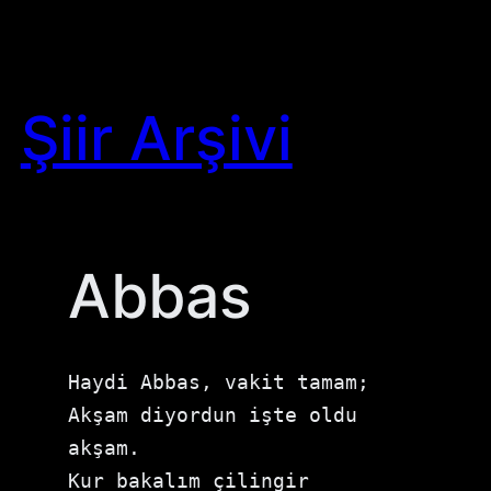
Skip
to
content
Şiir Arşivi
Abbas
Haydi Abbas, vakit tamam;

Akşam diyordun işte oldu 
akşam.

Kur bakalım çilingir 