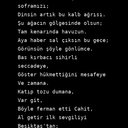
soframızı;

Dinsin artık bu kalb ağrısı.

Şu ağacın gölgesinde olsun;

Tam kenarında havuzun.

Aya haber sal çıksın bu gece;

Görünsün şöyle gönlümce.

Bas kırbacı sihirli 
seccadeye,

Göster hükmettiğini mesafeye

Ve zamana.

Katıp tozu dumana,

Var git,

Böyle ferman etti Cahit,

Al getir ilk sevgiliyi 
Beşiktaş'tan;
