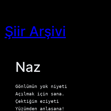
Skip
to
content
Şiir Arşivi
Naz
Gönlümün yok niyeti 

Açılmak için sana. 

Çektiğim eziyeti 

Yüzümden anlasana! 
