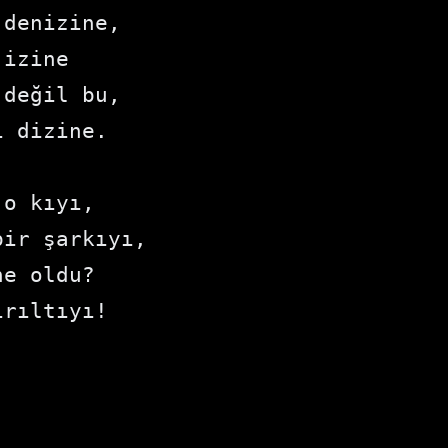
denizine,

izine

değil bu,

 dizine.

o kıyı,

ir şarkıyı,

e oldu?

ırıltıyı!