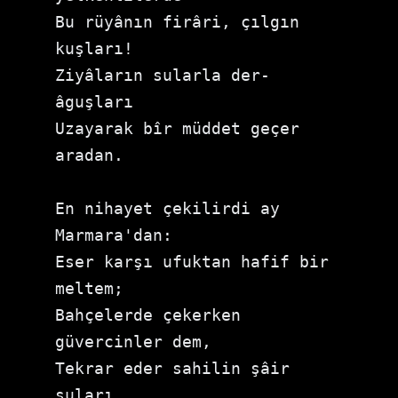
Bu rüyânın firâri, çılgın 
kuşları!

Ziyâların sularla der-
âguşları

Uzayarak bîr müddet geçer 
aradan.

En nihayet çekilirdi ay 
Marmara'dan:

Eser karşı ufuktan hafif bir 
meltem;

Bahçelerde çekerken 
güvercinler dem,

Tekrar eder sahilin şâir 
suları
