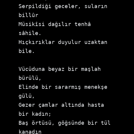
Serpildiği geceler, suların 
billûr

Müsikîsi dağılır tenhâ 
sâhile.

Hıçkırıklar duyulur uzaktan 
bile.

Vücüduna beyaz bir maşlah 
bürülü,

Elinde bir sararmış menekşe 
gülü,

Gezer çamlar altında hasta 
bir kadın;

Baş örtüsü, göğsünde bir tül 
kanadın
