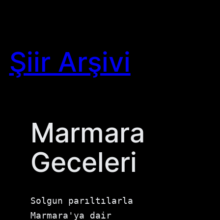
Skip
to
content
Şiir Arşivi
Marmara
Geceleri
Solgun parıltılarla 
Marmara'ya dair
