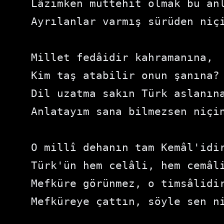
Lâzımken müttehit olmak bu anl
Ayrılanlar varmış sürüden niçi
Millet fedâidir kahramanına,

Kim taş atabilir onun şanına?

Dil uzatma sakın Türk aslanına
Anlatayım sana bilmezsen niçin
O millî dehanın tam Kemâl'idir
Türk'ün hem celâli, hem cemâli
Mefküre görünmez, o timsâlidir
Mefküreye çattın, söyle sen ni