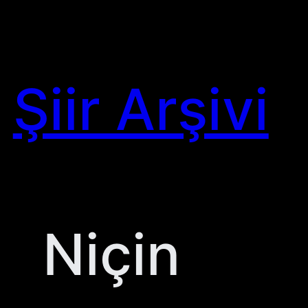
Skip
to
content
Şiir Arşivi
Niçin