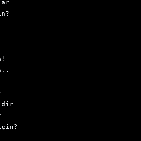
ar 

n?

!

..



dir



çin?
