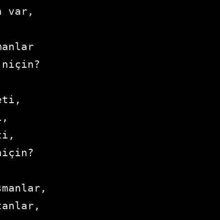
 var, 

 

anlar 

niçin?

ti,

,

i, 

için?

manlar, 

anlar, 
