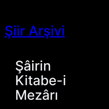
Skip
to
content
Şiir Arşivi
Şâirin
Kitabe-i
Mezârı