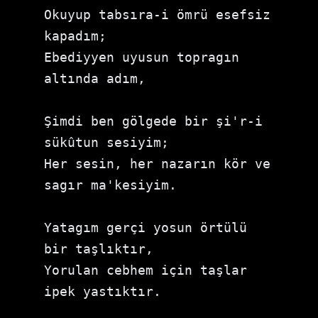
Okuyup tabsıra-i ömrü esefsiz 
kapadım;

Ebediyyen uyusun topragın 
altında adım,

Şimdi ben gölgede bir şi'r-i 
sükûtun sesiyim;

Her sesin, her nazarın kör ve 
sagır ma'kesiyim.

Yatagım gerçi yosun örtülü 
bir taşlıktır,

Yorulan cebhem için taşlar 
ipek yastıktır.
