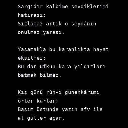
Sargıdır kalbime sevdiklerimi 
hatırası:

Sızlamaz artık o şeydânın 
onulmaz yarası.

Yaşamakla bu karanlıkta hayat 
eksilmez;

Bu dar ufkun kara yıldızları 
batmak bilmez.

Kış günü rûh-ı günehkârımı 
örter karlar;

Başım üstünde yazın afv ile 
al güller açar.
