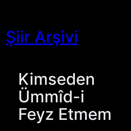
Skip
to
content
Şiir Arşivi
Kimseden
Ümmîd-i
Feyz Etmem