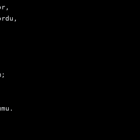
r,

rdu,

;

umu.