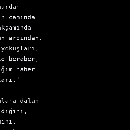
urdan

n camında.

kşamında

n ardından.

yokuşları,

e beraber;

ğim haber

arı.'

lara dalan

dığını,

ını,
