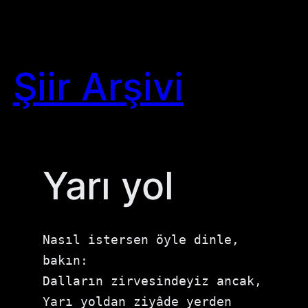
Skip
to
content
Şiir Arşivi
Yarı yol
Nasıl istersen öyle dinle, 
bakın:

Dalların zirvesindeyiz ancak,

Yarı yoldan ziyâde yerden 