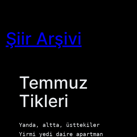
Skip
to
content
Şiir Arşivi
Temmuz
Tikleri
Yanda, altta, üsttekiler

Yirmi yedi daire apartman
