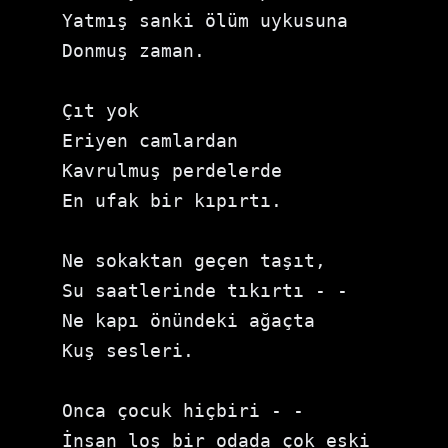
Yatmış sanki ölüm uykusuna

Donmuş zaman.

Çıt yok

Eriyen camlardan

Kavrulmuş perdelerde

En ufak bir kıpırtı.

Ne sokaktan geçen taşıt,

Su saatlerinde tıkırtı - -

Ne kapı önündeki ağaçta

Kuş sesleri.

Onca çocuk hiçbiri - -

İnsan loş bir odada çok eski
