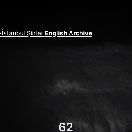
z
İstanbul Şiirleri
English Archive
62