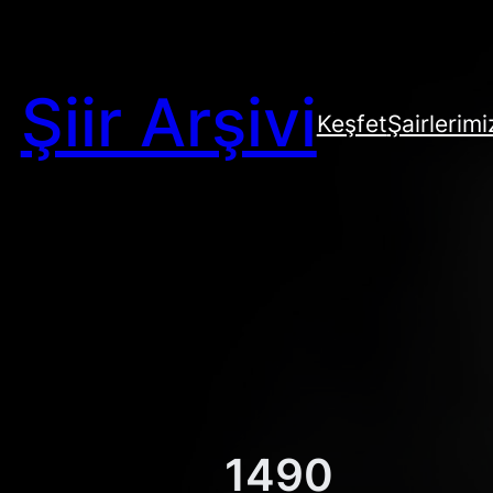
Şiir Arşivi
Keşfet
Şairlerimi
1490