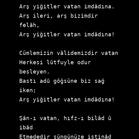
Arş yiğitler vatan imdâdına.

Arş ileri, arş bizimdir 
felâh,

Arş yiğitler vatan imdâdına!

Cümlemizin vâlidemizdir vatan

Herkesi lûtfuyle odur 
besleyen.

Bastı adû göğsüne biz sağ 
iken;

Arş yiğitler vatan imdâdına!

Şân-ı vatan, hıfz-ı bilâd û 
ibâd

Etmededir süngünüze istinâd
