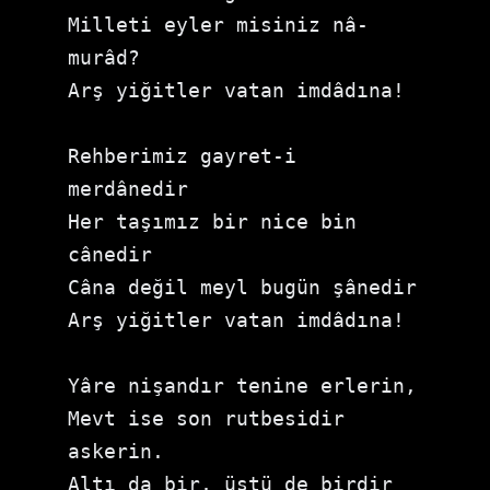
Milleti eyler misiniz nâ-
murâd?

Arş yiğitler vatan imdâdına!

Rehberimiz gayret-i 
merdânedir

Her taşımız bir nice bin 
cânedir

Câna değil meyl bugün şânedir

Arş yiğitler vatan imdâdına!

Yâre nişandır tenine erlerin,

Mevt ise son rutbesidir 
askerin.

Altı da bir, üstü de birdir 