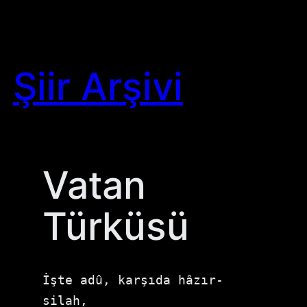
Skip
to
content
Şiir Arşivi
Vatan
Türküsü
İşte adû, karşıda hâzır-
silah,
