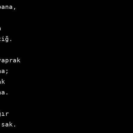
bana,
.
a
çiğ.
yaprak
na;
ak
na.
ğır
 sak.