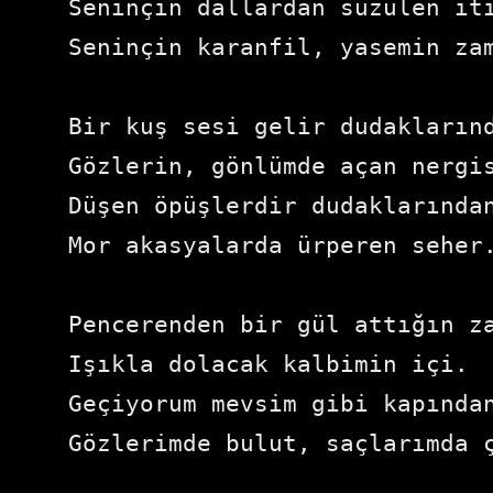
Seninçin dallardan süzülen ıt
Seninçin karanfil, yasemin za
Bir kuş sesi gelir dudakların
Gözlerin, gönlümde açan nergi
Düşen öpüşlerdir dudaklarında
Mor akasyalarda ürperen seher
Pencerenden bir gül attığın z
Işıkla dolacak kalbimin içi.
Geçiyorum mevsim gibi kapında
Gözlerimde bulut, saçlarımda 