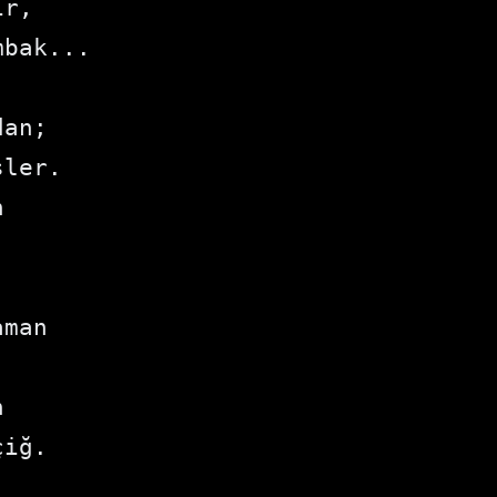
ır,
mbak...
dan;
sler.
n
.
aman
n
çiğ.