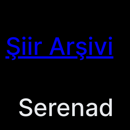
Skip
to
content
Şiir Arşivi
Serenad