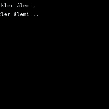
kler âlemi;

kler âlemi...