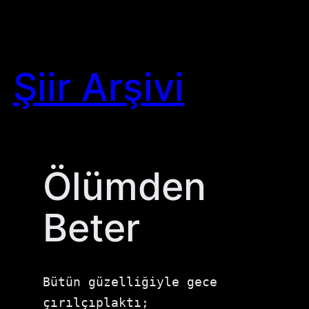
Skip
to
content
Şiir Arşivi
Ölümden
Beter
Bütün güzelliğiyle gece 
çırılçıplaktı;
