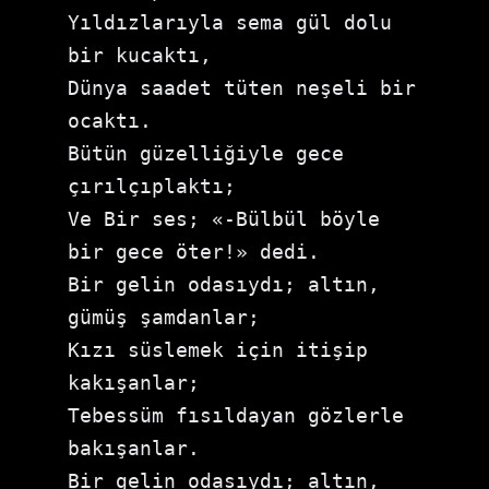
Yıldızlarıyla sema gül dolu 
bir kucaktı, 

Dünya saadet tüten neşeli bir 
ocaktı. 

Bütün güzelliğiyle gece 
çırılçıplaktı;

Ve Bir ses; «-Bülbül böyle 
bir gece öter!» dedi. 

Bir gelin odasıydı; altın, 
gümüş şamdanlar;

Kızı süslemek için itişip 
kakışanlar;

Tebessüm fısıldayan gözlerle 
bakışanlar. 

Bir gelin odasıydı; altın, 