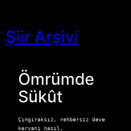
Skip
to
content
Şiir Arşivi
Ömrümde
Sükût
Çıngıraksız, rehbersiz deve 
kervanı nasıl,
