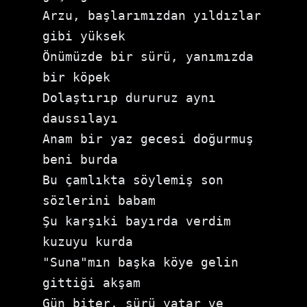
Arzu, başlarımızdan yıldızlar 
gibi yüksek

Önümüzde bir sürü, yanımızda 
bir köpek

Dolaştırıp dururuz aynı 
daussılayı

Anam bir yaz gecesi doğurmuş 
beni burda

Bu çamlıkta söylemiş son 
sözlerini babam

Şu karşıki bayırda verdim 
kuzuyu kurda

"Suna"mın başka köye gelin 
gittiği akşam

Gün biter, sürü yatar ve 