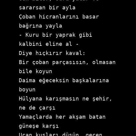
sararsan bir ayla

Çoban hicranlarını basar 
bağrına yayla

- Kuru bir yaprak gibi 
kalbini eline al -

Diye hıçkırır kaval:

Bir çoban parçasısın, olmasan 
bile koyun

Daima eğeceksin başkalarına 
boyun

Hülyana karışmasın ne şehir, 
ne de çarşı

Yamaçlarda her akşam batan 
güneşe karşı

Uçan kuşları düşün, geçen 