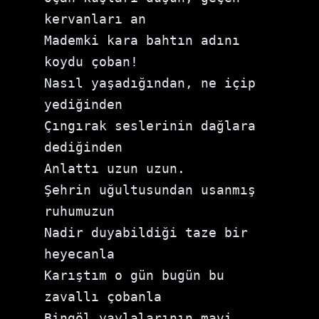
kervanları an

Mademki kara bahtın adını 
koydu çoban!

Nasıl yaşadığından, ne içip 
yediğinden

Çıngırak seslerinin dağlara 
dediğinden

Anlattı uzun uzun.

Şehrin uğultusundan usanmış 
ruhumuzun

Nadir duyabildiği taze bir 
heyecanla

Karıştım o gün bugün bu 
zavallı çobanla

Bingöl yaylalarının mavi 