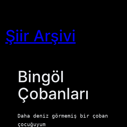
Skip
to
content
Şiir Arşivi
Bingöl
Çobanları
Daha deniz görmemiş bir çoban 
çocuğuyum
