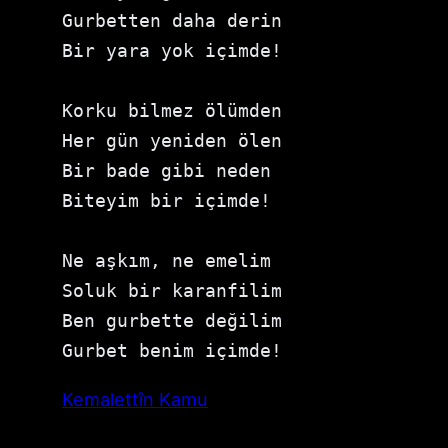
Gurbetten daha derin

Bir yara yok içimde!

Korku bilmez ölümden

Her gün yeniden ölen

Bir bade gibi neden

Biteyim bir içimde!

Ne aşkım, ne emelim

Soluk bir karanfilim

Ben gurbette değilim

Gurbet benim içimde!
Kemalettîn Kamu