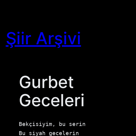
Skip
to
content
Şiir Arşivi
Gurbet
Geceleri
Bekçisiyim, bu serin

Bu siyah gecelerin
